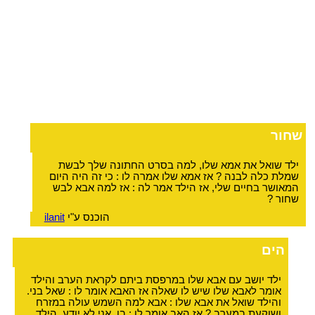
שחור
ילד שואל את אמא שלו, למה בסרט החתונה שלך לבשת
שמלת כלה לבנה ? אז אמא שלו אמרה לו : כי זה היה היום
המאושר בחיים שלי, אז הילד אמר לה : אז למה אבא לבש
שחור ?
הוכנס ע"י
ilanit
הים
ילד יושב עם אבא שלו במרפסת ביתם לקראת הערב והילד
אומר לאבא שלו שיש לו שאלה אז האבא אומר לו : שאל בני.
והילד שואל את אבא שלו : אבא למה השמש עולה במזרח
ושוקעת במערב ? אז האב אומר לו : בן, אני לא יודע. הילד