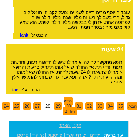
עובדיה יוסף מרים ידיים לשמיים וצועק לקב"ה, הו אלוקים
גדול, הרי בשבילך רגע זה מליון שנה ומליון דולר שווה
לפרוטה אחת, אז תן לי בבקשה מליון דולר, לפתע הוא שמע
קול מלמעלה : בסדר תמתין רגע..
הוכנס ע"י
ilanit
24 שעות
רופא מתקשר לחולה ואומר לו שיש לו חדשות רעות, וחדשות
רעות עוד יותר, אז החולה שואל אותו תתחיל ברעות והרופא
אומר לו שנשארו לו 24 שעות לחיות, אז החולה שאל אותו
ומה הרעות יותר ? אז הרופא ענה לו : שכחתי להתקשר אליך
אתמול..
הוכנס ע"י
ilanit
הדף
הבא
35
34
33
32
31
30
29
28
27
26
25
24
הקודם
תקנון האתר
עוד ברשת :
ילדים
|
יצירת קשר
|
פייסבוק
|
אייקיד
|
פרסם