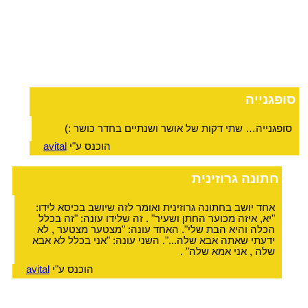
סופגנייה
סופגנייה… שתי דקות של אושר ושנתיים בחדר כושר :)
הוכנס ע"י
avital
חתונה גרוזינית
אחד יושב בחתונה גרוזינית ואומר לזה שיושב בכיסא לידו:
"יא, איזה מכוער החתן ושעיר" . זה שלידו עונה: "זה בכלל
הכלה והיא הבת שלי". האחד עונה: "מצטער מצטער , לא
ידעתי שאתה אבא שלה...". השני עונה: "אני בכלל לא אבא
שלה , אני אמא שלה" .
הוכנס ע"י
avital