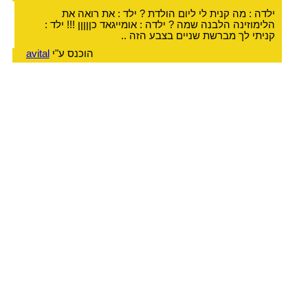
ילדה : מה קנית לי ליום הולדת ? ילד : את רואה את
הלימוזינה הלבנה שמה ? ילדה : אומייגאד כןןןןן !!! ילד :
קניתי לך מברשת שניים בצבע הזה ..
הוכנס ע"י
avital