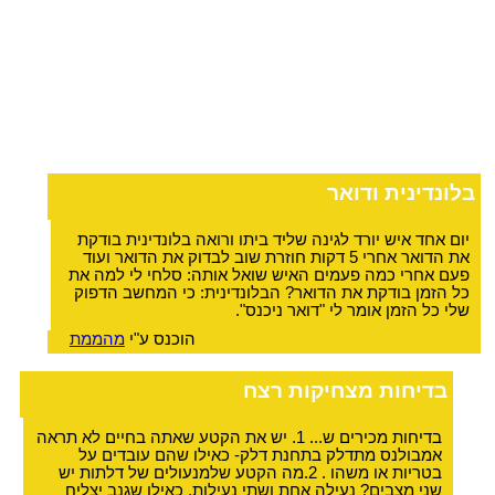
בלונדינית ודואר
יום אחד איש יורד לגינה שליד ביתו ורואה בלונדינית בודקת
את הדואר אחרי 5 דקות חוזרת שוב לבדוק את הדואר ועוד
פעם אחרי כמה פעמים האיש שואל אותה: סלחי לי למה את
כל הזמן בודקת את הדואר? הבלונדינית: כי המחשב הדפוק
שלי כל הזמן אומר לי "דואר ניכנס".
הוכנס ע"י
מהממת
בדיחות מצחיקות רצח
בדיחות מכירים ש... 1. יש את הקטע שאתה בחיים לא תראה
אמבולנס מתדלק בתחנת דלק- כאילו שהם עובדים על
בטריות או משהו . 2.מה הקטע שלמנעולים של דלתות יש
שני מצבים? נעילה אחת ושתי נעילות, כאילו שגנב יצליח