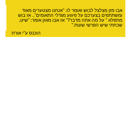
אבו מזן מצלצל לבוש ואומר לו: "אנחנו מצטערים מאוד
ומשתתפים בצערכם על פיגוע מגדלי התאומים".. אז בוש
מתפלא " על מה אתה מדבר?" אז אבו מאזן אומר: "שיט,
שכחתי שיש הפרשי שעות."
הוכנס ע"י אורח