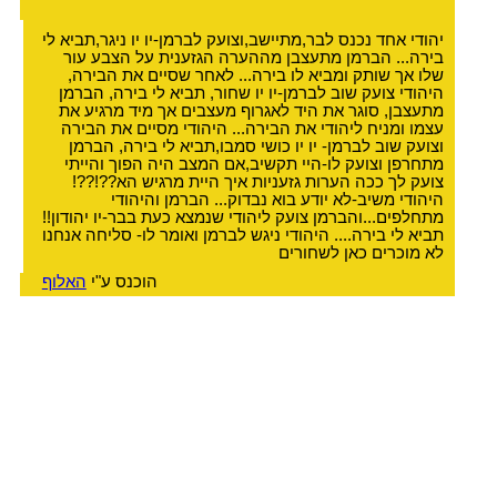
יהודי אחד נכנס לבר,מתיישב,וצועק לברמן-יו יו ניגר,תביא לי
בירה... הברמן מתעצבן מההערה הגזענית על הצבע עור
שלו אך שותק ומביא לו בירה... לאחר שסיים את הבירה,
היהודי צועק שוב לברמן-יו יו שחור, תביא לי בירה, הברמן
מתעצבן, סוגר את היד לאגרוף מעצבים אך מיד מרגיע את
עצמו ומניח ליהודי את הבירה... היהודי מסיים את הבירה
וצועק שוב לברמן- יו יו כושי סמבו,תביא לי בירה, הברמן
מתחרפן וצועק לו-היי תקשיב,אם המצב היה הפוך והייתי
צועק לך ככה הערות גזעניות איך היית מרגיש הא??!??!
היהודי משיב-לא יודע בוא נבדוק... הברמן והיהודי
מתחלפים...והברמן צועק ליהודי שנמצא כעת בבר-יו יהודון!!
תביא לי בירה.... היהודי ניגש לברמן ואומר לו- סליחה אנחנו
לא מוכרים כאן לשחורים
הוכנס ע"י
האלוף