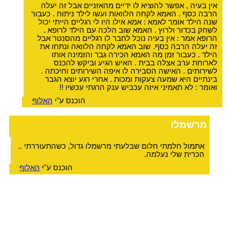
אין בעיה , אפשר להוציא לו ידיים מהאזניים אבל זה יעלה
הרבה כסף . האמא לקחה הלוואות ועשו לילד ניתוח . כעבור
שנה הילד אומר לאמא : אמא אילו היו לי רגליים הייתי יכול
לשחק בכדור ולרוץ . האמא שוב הלכה עם הילד לרופא .
הרופא אמר : אין בעיה נוכל לחבר לו רגליים מהסנטר אבל
זה יעלה הרבה כסף. שוב האמא לקחה הלוואה ונתחו את
הילד . כעבור זמן מה האמא הכירה גבר והזמינה אותו
לארוחת ערב אצלה בבית . האיש הגיע וביקש להכנס
לשירותים . האישה הסבירה לו איפה השירותים וחיכתה .
בינתיים היא שמעה צעקות ומכות . אחרי רגע יוצא הגבר
ואומר : לא תאמיני איזה עכביש ענק הרגתי עכשיו !!
הוכנס ע"י
האלוף
מרשמלו
אתמול חלמתי חלום שבלעתי מרשמלו גדול, כשהתעוררתי ..
הכרית שלי נעלמה.
הוכנס ע"י
האלוף