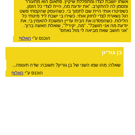
אשתו יושבת לצדו ומתפללת שיקיץ. פתאום הוא מתעורר
ומסמן לה להתקרב. "את יודעת מה, היית לצדי כל הזמן.
כשפיטרו אותי היית שם לתמוך בי. כשהעסק שהקמתי פשט
רגל נשארת לצדי לחזק אותי. כשירו בי ישבת ליד מיטתי כל
הלילות. כשהפסדנו את הבית עדיין המשכת להאמין בי. את
יודעת מה אני חושב?". "מה, יקירי?", שואלת האשה ברוך.
"אני חושב שאת מביאה לי מזל נאחס"
הוכנס ע"י
האלוף
בן גוריון
שאלה: מהו שמו השני של בן גוריון? תשובה: שדה תעופה...
הוכנס ע"י
האלוף