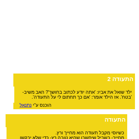
התעודה 2
ילד שואל את אביו: 'אתה יודע לכתוב בחושך'? האב משיב-
'בטח'. אז הילד אומר: 'אם כך תחתום לי על התעודה'.
הוכנס ע"י
נתנאל
התעודה
כשיוסי מקבל תעודה הוא מחייך ורץ.
מחייך- בשביל שיחשבו שהיא טובה רץ- כדי שלא יבקשו