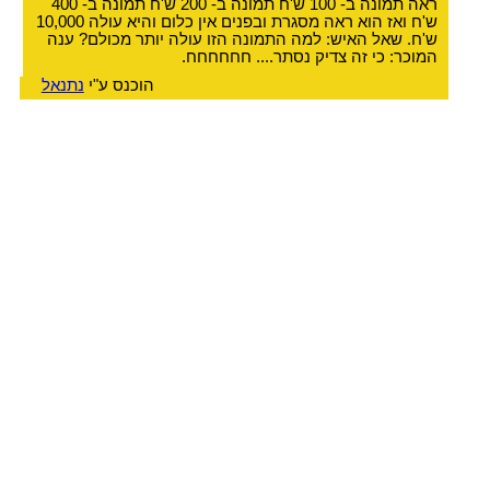
ראה תמונה ב- 100 ש'ח תמונה ב- 200 ש'ח תמונה ב- 400
ש'ח ואז הוא ראה מסגרת ובפנים אין כלום והיא עולה 10,000
ש'ח. שאל האיש: למה התמונה הזו עולה יותר מכולם? ענה
המוכר: כי זה צדיק נסתר.... חחחחחח.
הוכנס ע"י
נתנאל