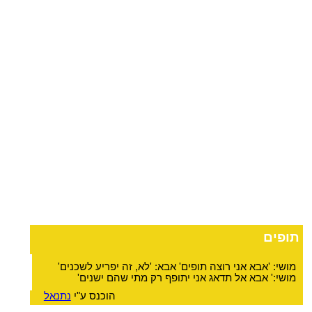
תופים
מושי: 'אבא אני רוצה תופים' אבא: 'לא, זה יפריע לשכנים'
מושי:' אבא אל תדאג אני יתופף רק מתי שהם ישנים'
הוכנס ע"י
נתנאל