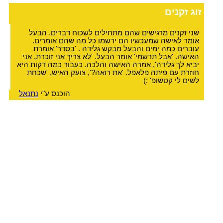
זוג זקנים
שני זקנים מרגישים שהם מתחילים לשכוח דברים. הבעל
אומר לאישה שמעכשיו הם ירשמו כל מה שהם אומרים.
עוברים כמה ימים והבעל מבקש גלידה . 'בסדר' אומרת
האישה. 'אבל תרשמי' אומר הבעל. 'לא צריך אני זוכרת, אני
יביא לך גלידה', אמרה האישה והלכה. כעבור כמה דקות היא
חוזרת עם פיתה פלאפל. 'את רואה?', צועק האיש, 'שכחת
לשים לי קטשופ' :)
הוכנס ע"י
נתנאל