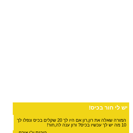
יש לי חור בכיס!
המורה שאלה את רון,רון אם היו לך 20 שקלים בכיס ונפלו לך
10 מה יש לך עכשיו בכיס? ורון ענה לה,חור!
הוכנס ע"י אורח