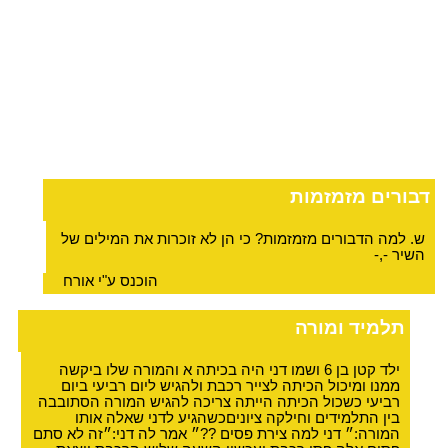
דבורים מזמזמות
ש. למה הדבורים מזמזמות? כי הן לא זוכרות את המילים של
השיר -,-
הוכנס ע"י אורח
תלמיד ומורה
ילד קטן בן 6 ושמו דני היה בכיתה א והמורה שלו ביקשה
ממנו ומיכול הכיתה לצייר רכבת ולהגיש ליום רביעי ביום
רביעי כשכול הכיתה הייתה צריכה להגיש המורה הסתובבה
בין התלמידים וחילקה ציוניםכשהגיע לדני שאלה אותו
המורה:״ דני למה צירת פסים ??״ אמר לה דני:״זה לא סתם