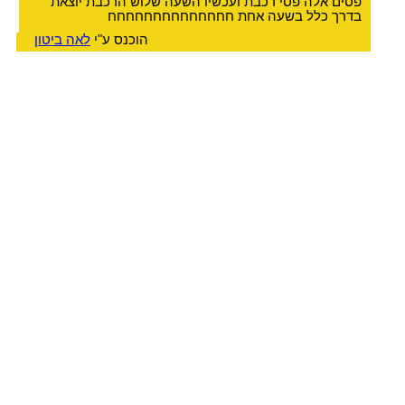
פסים אלה פסי רכבת ועכשיו השעה שלוש הרכבת יוצאת
בדרך כלל בשעה אחת חחחחחחחחחחחחחח
הוכנס ע"י
לאה ביטון