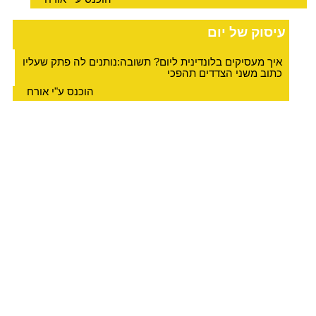
עיסוק של יום
איך מעסיקים בלונדינית ליום? תשובה:נותנים לה פתק שעליו
כתוב משני הצדדים תהפכי
הוכנס ע"י אורח