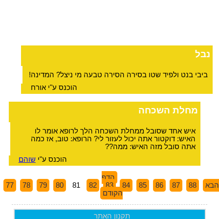
נבל
ביבי בנט ולפיד שטו בסירה הסירה טבעה מי ניצל? המדינה!
הוכנס ע"י אורח
מחלת השכחה
איש אחד שסובל ממחלת השכחה הלך לרופא אומר לו
האיש: דוקטור אתה יכול לעזור לי? הרופא: טוב, אז כמה
אתה סובל מזה האיש: ממה??
הוכנס ע"י
שוהם
הדף
הבא
88
87
86
85
84
83
82
81
80
79
78
77
הקודם
תקנון האתר