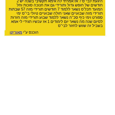
היגעת לבי''ס ? אז אמרתי לה אימא תקשיבי בשנה יש 2
חודשים של חופש גדול ותורידי גם את חנוכה סוכות וחל
המועד תכל'ס נשאר ללמוד 7 חודשים תורידי מזה 57 שבתות
תורידי מזה שבועיים שאני חולה שבועיים טיולי בי''ס ימי
ספורט וימי כיף סכ''ה נשאר ללמוד שבוע תורידי מזה חזרות
לסיום שנה מה נשאר יום לימודים 1 אז עכשיו תגידי לי אמא
בשביל זה שווש לחזור לבי''ס
הוכנס ע"י
מאוריקו