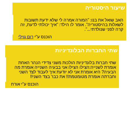
שיעור היסטוריה
האב שואל את בנו: "המורה אמרה לי שלא ידעת תשובות
לשאלות בהיסטוריה". אומר לו הילד: "איך יכולתי לדעת, זה
קרה לפני שנולדתי...".
הוכנס ע"י
רום גוילי
שתי החברות הבלונדיניות
שתי חברות בלונדיניות הולכות משני צדידי הנהר האחת
אומרת לשנייה:הצילו הצילו אני בבעיה השנייה אומרת מה
הבעיה? היא אומרת אני לא יודעת איך לעבוד לצד השני
וחברתה אומרת מטומטמת!! את כבר בצד השני!!
הוכנס ע"י אורח