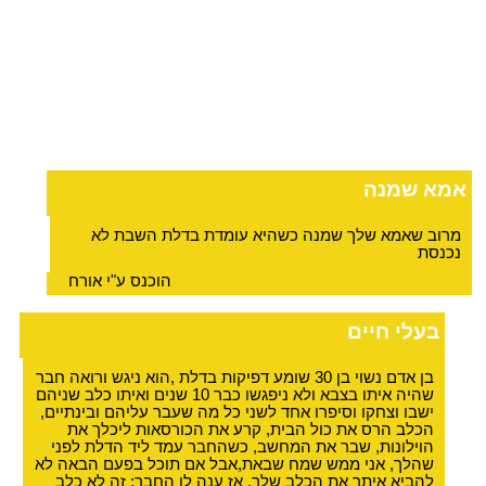
אמא שמנה
מרוב שאמא שלך שמנה כשהיא עומדת בדלת השבת לא
נכנסת
הוכנס ע"י אורח
בעלי חיים
בן אדם נשוי בן 30 שומע דפיקות בדלת ,הוא ניגש ורואה חבר
שהיה איתו בצבא ולא ניפגשו כבר 10 שנים ואיתו כלב שניהם
ישבו וצחקו וסיפרו אחד לשני כל מה שעבר עליהם ובינתיים,
הכלב הרס את כול הבית, קרע את הכורסאות ליכלך את
הוילונות, שבר את המחשב, כשהחבר עמד ליד הדלת לפני
שהלך, אני ממש שמח שבאת,אבל אם תוכל בפעם הבאה לא
להביא איתך את הכלב שלך, אז ענה לו החבר: זה לא כלב