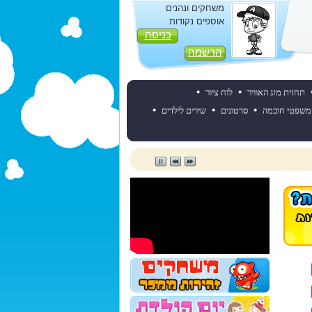
משחקים ונהנים
אוספים נקודות
כניסה
הרשמה
•
•
תחזית מזג האוויר
לוח ציור
•
•
•
משפטי חוכמה
סרטונים
שירים לילדים