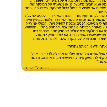
.. נחתי לי במרפסת והסתכלתי על הציפורים העפות ועל
מע זוג אוהבים מתנשקים, אז נשענתי על המעקה של
תאום אני שומע קול של ברזל מתעקם, כאילו הוא עומד
רפסת.
נפלתי לקומה שמתחתי, והבנתי שאני צריך לטפס למעלה
שנשאר ממנה). אז טיפסתי לאחת החלונות בביניין ואיזה
ף לי מטאטא לפנים ומנסה להפיל אותי. למזלי אני רגיל
יע מאוחר הבייתה, אז המשכתי להחזיק בחלון, והמשוגע
ם! ואז החלקתי ולא יכולתי להחזיק יותר. צרחתי כמו
חים שהשאירו אותי בחיים. ואז לא הספיק למשוגע
ל 8 קומות, הוא יצא החוצה וזרק עלי מקרר שלם! ואז נהרגתי. אתה
אתה יודע איך אתה נהרגת".
יתי אצל אשתו של הבוס שלי וגרמתי לה לבגוד בו. אבל
סקתי להתנשק איתה, וחיפשתי מקום מחבוא. נכנסתי
י פה!"
הוכנס ע"י אורח