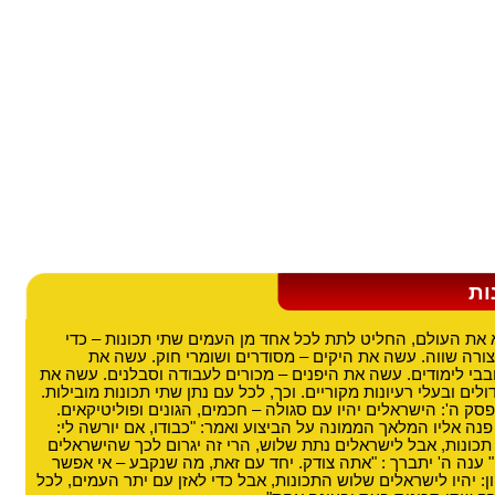
ות
את העולם, החליט לתת לכל אחד מן העמים שתי תכונות – כדי
רה שווה. עשה את היקים – מסודרים ושומרי חוק. עשה את
בבי לימודים. עשה את היפנים – מכורים לעבודה וסבלנים. עשה את
לים ובעלי רעיונות מקוריים. וכך, לכל עם נתן שתי תכונות מובילות.
סק ה': הישראלים יהיו עם סגולה – חכמים, הגונים ופוליטיקאים.
נה אליו המלאך הממונה על הביצוע ואמר: "כבודו, אם יורשה לי:
כונות, אבל לישראלים נתת שלוש, הרי זה יגרום לכך שהישראלים
" ענה ה' יתברך : "אתה צודק. יחד עם זאת, מה שנקבע – אי אפשר
ון: יהיו לישראלים שלוש התכונות, אבל כדי לאזן עם יתר העמים, לכל