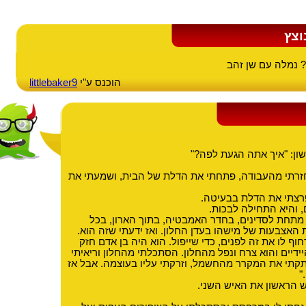
וצץ
? נמלה עם שן זהב
הוכנס ע"י
littlebaker9
ון: "איך אתה הגעת לפה?"
ק חזרתי מהעבודה, פתחתי את הדלת של הבית, ושמעתי את
פרצתי את הדלת בבעיטה.
, והיא התחילה לבכות.
מתחת לסדינים, בחדר האמבטיה, בתוך הארון, בכל
 האצבעות של מישהו בעדן החלון. ואז ידעתי שזה הוא.
ף לו את זה לפנים, כדי שייפול. הוא היה בן אדם חזק
ידיים והוא צרח ונפל מהחלון. הסתכלתי מהחלון וריאיתי
יתקתי את המקרר מהחשמל, וזרקתי עליו בעוצמה. אבל אז
"
 הראשון את האיש השני.