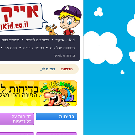
•
•
iKid - אייקיד
משחקים לילדים
משחקי בנות
•
•
•
הדפסות מדליקות
כתבים צעירים
האם אני
סדרות טלוויזיה
חדשות
רוצים לדעת מהי תחזית מזג האוויר
בדיחות לי
הפינה הכי מגל
בדיחות
בדיחות על
בלונדיניות