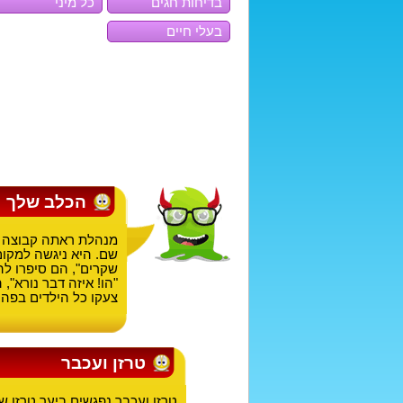
בדיחות חגים
כל מיני
בעלי חיים
הכלב שלך
מנהלת ראתה קבוצה ש
שם. היא ניגשה למקו
שקרים", הם סיפרו לה
"הו! איזה דבר נורא"
צעקו כל הילדים בפה 
טרזן ועכבר
טרזן ועכבר נפגשים ביער טרזן 