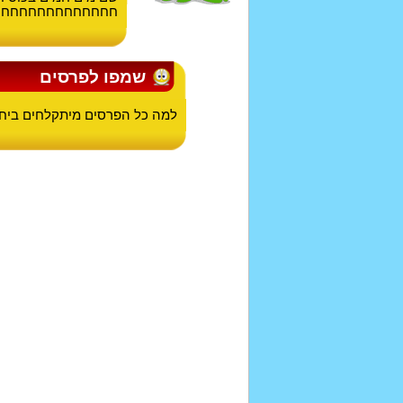
חחחחחחחחחחחחחח!
שמפו לפרסים
למה כל הפרסים מיתקלחים ביחד