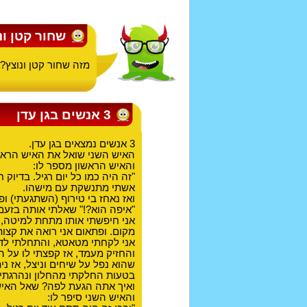
שחור קטן ונ
מזה שחור קטן ונוצץ?
3 אנשים בגן עדן
3 אנשים נמצאים בגן עדן.
האיש השני שואל את האיש הראש
והאיש הראשון מספר לו:
"זה היה כמו כל יום רגיל. בדיו
אשתי מתנשקת עם מישהו.
ואז נאחז בי טירוף (השתגעתי) ו
"איפה הוא?!" שאלתי אותה בזעם
אני חיפשתי אותו מתחת למיטה, 
מקום. ופתאום אני רואה את קצות
אני לקחתי מטאטא, והתחלתי לדחו
והחזיק מעמד, אז קפצתי לו על הי
שהוא נפל על שיחים וניצל, אז נ
בטעות החלקתי מהחלון ונהרגתי.
ואיך אתה הגעת לפה? שאל האיש
והאיש השני סיפר לו: