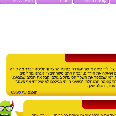
קורעות מצחוק
יחסים
הורים וילדים
ל ילדי כיתה א' שהתגודדה בפינת החצר והחליטה לברר מה קורה
ם ושאלה את הילדים, "במה אתם משחקים?" "אנחנו מחליפים
, "מי שמספר את השקר הכי גדול בעולם יקבל את הכלב שמצאנו."
, התקוממה המנהלת, "כשאני הייתי בגילכם לא שיקרתי אף פעם."
אחד, "הכלב שלך.
הוכנס ע"י
ליני05
שואל את העכבר איך זה שאתה כל כך קטן ויש לך שפם