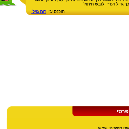
 גדול ועדיין לובש חיתול
הוכנס ע"י
רום גוילי
פרסי
שם מישקפי שמש