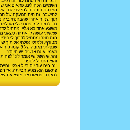
"ובכן זה היה סתם עוד יום רגיל
השמיים הכחולים. פתאום אני שו
המרפסת והסתכלתי עליהם. ואז פ
להישבר. זה היה המעקה של המ
תוך שנייה אחרי שהבחנתי בזה 
כדי לחזור למרפסת שלי (או למה 
משוגע אחד בא אליי ומתחיל לדחו
שאשתי עושה לי את זה כשאני מג
הזה חוזר ומתחיל לדרוך לי בידיי
מטורף, ולמזלי נפלתי אל תוך שי
שנפלתי מגובה ש
מאמין איזה אנשים יש היום?"
והאיש השלישי אומר לו: "לפחות 
והוא התחיל לספר:
"זה היה עוד יום רגיל אצלי, והי
פתאום הוא מגיע הבייתה, אז הפ
למקרר ופתאום אני מוצא את עצמ