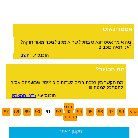
אסטרונאוט
מה אומר אסטרונאוט בחלל שהוא מקבל מכה מאוד חזקה?
"אני רואה כוכבים"
הוכנס ע"י
יושבי
מה הקשר?
מה הקשר בין רכבת הרים לשרותים כימים? שבשניהם אסור
להסתכל למטה!!!!
הוכנס ע"י
אדרי המאמי!
הדף
הבא
98
97
96
95
94
93
92
91
90
89
88
87
הקודם
תקנון האתר