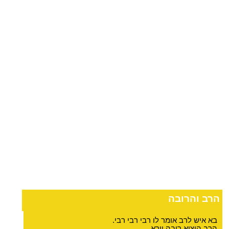
הרב והרובה
בא איש לרב אומר לו רבי רבי רבי.
הרב הוציא רובה וירא