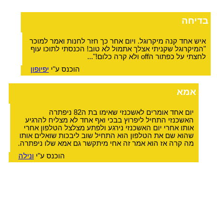
בדיחה
איש אחד קנה מיקרוגל. ויום אחר כך חזר לחנות ואמר למוכר
"המיקרוגל שקניתי אצלך אתמול לא טוב! הכנסתי לתוכו עוף
לחצתי על כפתור הoff ולא קרה כלום!"...
הוכנס ע"י
יפיופון
אמא
יום אחד אומרים לאשכנזי שאימו בת ה82 ניפתרה
האשכנזי התחיל ליפרוץ בבכי ואף אחד לא מצליח להרגיע
אותו אחרי יום האשכנזי נירגע ולפתע מצלצל הטלפון אחרי
שהוא שם את הטלפון הוא התחיל שוב ליבכות שואלים אותו
מה קרה אז הוא אמר זה אחי מיתקשר גם אמא שלו ניפתרה.
הוכנס ע"י
ונילה