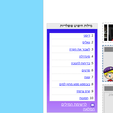
מילות חיפוש פופלריות
1.
דיסני
2.
גאליס
3.
לשבור את הקרח
4.
סינדרלה
5.
בדיחות לחנוכה
6.
סרטים
7.
עוגה
8.
בובספוג ספוג מחוץ למים
9.
קרפ צרפתי
10.
תמונות
לרשימת המילים
המלאה