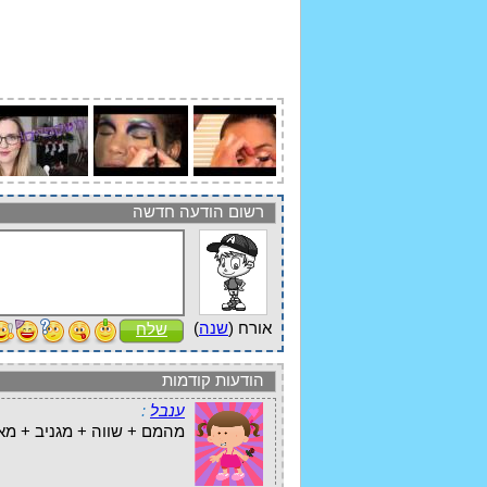
רשום הודעה חדשה
אורח (
שנה
)
שלח
הודעות קודמות
ענבל
:
מהמם + שווה + מגניב + מא