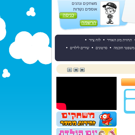
משחקים ונהנים
אוספים נקודות
כניסה
הרשמה
•
•
תחזית מזג האוויר
לוח ציור
•
•
•
משפטי חוכמה
סרטונים
שירים לילדים