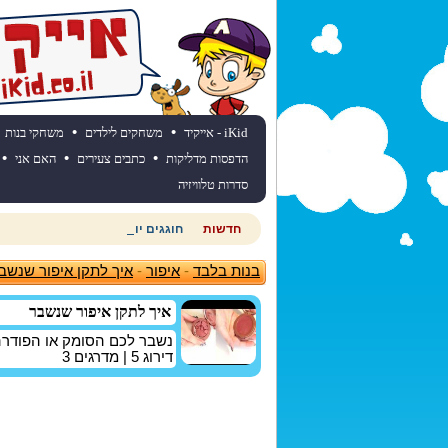
•
•
iKid - אייקיד
משחקים לילדים
משחקי בנות
•
•
•
הדפסות מדליקות
כתבים צעירים
האם אני
סדרות טלוויזיה
חדשות
חוגגים יום הולדת? כנסו לאתר יום
בנות בלבד
-
איפור
-
איך לתקן איפור שנשב
איך לתקן איפור שנשבר
נשבר לכם הסומק או הפודרה
דירוג
5
| מדרגים
3