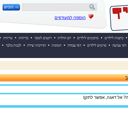
הוספה למעודפים
•
•
•
•
•
•
•
כתבות לילדים
מתכונים לילדים
יום הולדת
רקעים למסך
בדיחות
טריוויה
•
•
•
•
•
•
דפי צביעה
סרטים לילדים
דפי עבודה
תמונות
הדרכות יצירה
לבנות בלבד
 ההולדת של אייקיד! למעבר לאתר לחצו כאן
ר
? אל דאגה, אפשר לתקן!