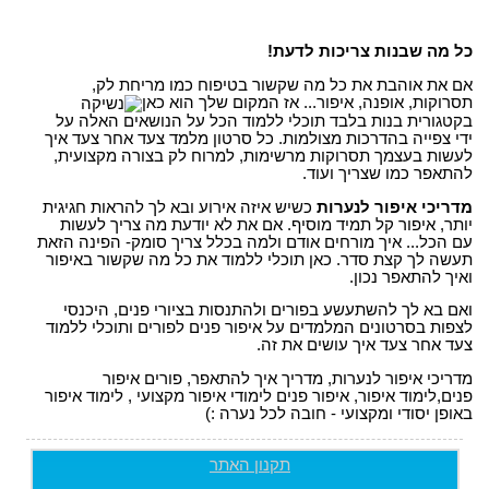
כל מה שבנות צריכות לדעת!
אם את אוהבת את כל מה שקשור בטיפוח כמו מריחת לק,
תסרוקות, אופנה, איפור... אז המקום שלך הוא כאן
בקטגורית בנות בלבד תוכלי ללמוד הכל על הנושאים האלה על
ידי צפייה בהדרכות מצולמות. כל סרטון מלמד צעד אחר צעד איך
לעשות בעצמך תסרוקות מרשימות, למרוח לק בצורה מקצועית,
להתאפר כמו שצריך ועוד.
מדריכי איפור לנערות
כשיש איזה אירוע ובא לך להראות חגיגית
יותר, איפור קל תמיד מוסיף. אם את לא יודעת מה צריך לעשות
עם הכל... איך מורחים אודם ולמה בכלל צריך סומק- הפינה הזאת
תעשה לך קצת סדר. כאן תוכלי ללמוד את כל מה שקשור באיפור
ואיך להתאפר נכון.
ואם בא לך להשתעשע בפורים ולהתנסות בציורי פנים, היכנסי
לצפות בסרטונים המלמדים על איפור פנים לפורים ותוכלי ללמוד
צעד אחר צעד איך עושים את זה.
מדריכי איפור לנערות, מדריך איך להתאפר, פורים איפור
פנים,לימוד איפור, איפור פנים לימודי איפור מקצועי , לימוד איפור
באופן יסודי ומקצועי - חובה לכל נערה :)
תקנון האתר