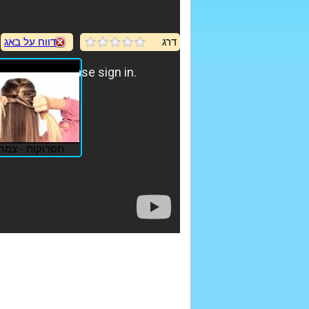
דרג
דווח על באג
תסרוקות - צמה 