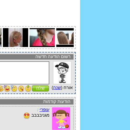
רשום הודעה חדשה
אורח (
שנה
)
שלח
הודעות קודמות
עופרי
:
מגניבבבב