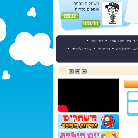
משחקים ונהנים
אוספים נקודות
כניסה
הרשמה
•
•
תחזית מזג האוויר
לוח ציור
•
•
•
משפטי חוכמה
סרטונים
שירים לילדים