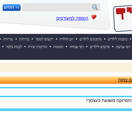
הוספה למעודפים
•
•
•
•
•
•
•
כתבות לילדים
מתכונים לילדים
יום הולדת
רקעים למסך
בדיחות
טריוויה
•
•
•
•
•
•
דפי צביעה
סרטים לילדים
דפי עבודה
תמונות
הדרכות יצירה
לבנות בלבד
 ההולדת של אייקיד! למעבר לאתר לחצו כאן
ם צמות
ן תסרוקת משגעת בעצמך!