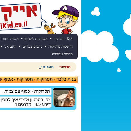
•
•
iKid - אייקיד
משחקים לילדים
משחקי בנות
•
•
•
הדפסות מדליקות
כתבים צעירים
האם אני
סדרות טלוויזיה
חדשות
חוגגים יום הולדת? כנסו לאתר יום
בנות בלבד
-
תסרוקות
-
תסרוקות - אסוף ע
תסרוקות - אסוף עם צמות
צפי בסרטון ולמדי איך להכי
דירוג
4.5
| מדרגים
4