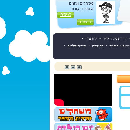
משחקים ונהנים
אוספים נקודות
כניסה
הרשמה
•
•
תחזית מזג האוויר
לוח ציור
•
•
•
משפטי חוכמה
סרטונים
שירים לילדים