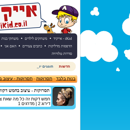
•
•
iKid - אייקיד
משחקים לילדים
משחקי בנות
•
•
•
הדפסות מדליקות
כתבים צעירים
האם אני
סדרות טלוויזיה
חדשות
חוגגים יום הולדת? כנסו לאתר יום
בנות בלבד
-
תסרוקות
-
תסרוקות - עיצוב 
תסרוקות - עיצוב בחמש דקות
חמש דקות זה כל מה שאת צרי
דירוג
2
| מדרגים
1