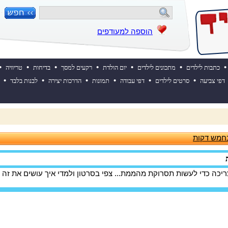
הוספה למעודפים
•
•
•
•
•
•
•
כתבות לילדים
מתכונים לילדים
יום הולדת
רקעים למסך
בדיחות
טריוויה
•
•
•
•
•
•
דפי צביעה
סרטים לילדים
דפי עבודה
תמונות
הדרכות יצירה
לבנות בלבד
 ההולדת של אייקיד! למעבר לאתר לחצו כאן
בחמש דקות
כה כדי לעשות תסרוקת מהממת... צפי בסרטון ולמדי איך עושים את זה