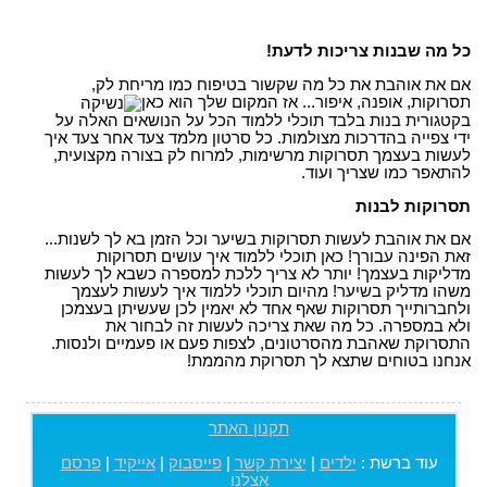
כל מה שבנות צריכות לדעת!
אם את אוהבת את כל מה שקשור בטיפוח כמו מריחת לק,
תסרוקות, אופנה, איפור... אז המקום שלך הוא כאן
בקטגורית בנות בלבד תוכלי ללמוד הכל על הנושאים האלה על
ידי צפייה בהדרכות מצולמות. כל סרטון מלמד צעד אחר צעד איך
לעשות בעצמך תסרוקות מרשימות, למרוח לק בצורה מקצועית,
להתאפר כמו שצריך ועוד.
תסרוקות לבנות
אם את אוהבת לעשות תסרוקות בשיער וכל הזמן בא לך לשנות...
זאת הפינה עבורך! כאן תוכלי ללמוד איך עושים תסרוקות
מדליקות בעצמך! יותר לא צריך ללכת למספרה כשבא לך לעשות
משהו מדליק בשיער! מהיום תוכלי ללמוד איך לעשות לעצמך
ולחברותייך תסרוקות שאף אחד לא יאמין לכן שעשיתן בעצמכן
ולא במספרה. כל מה שאת צריכה לעשות זה לבחור את
התסרוקת שאהבת מהסרטונים, לצפות פעם או פעמיים ולנסות.
אנחנו בטוחים שתצא לך תסרוקת מהממת!
תקנון האתר
עוד ברשת :
ילדים
|
יצירת קשר
|
פייסבוק
|
אייקיד
|
פרסם
אצלנו