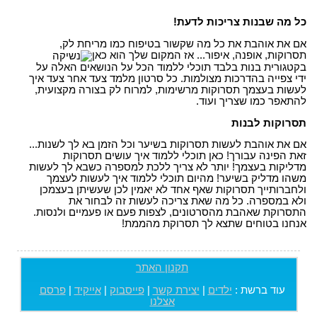
כל מה שבנות צריכות לדעת!
אם את אוהבת את כל מה שקשור בטיפוח כמו מריחת לק,
תסרוקות, אופנה, איפור... אז המקום שלך הוא כאן
בקטגורית בנות בלבד תוכלי ללמוד הכל על הנושאים האלה על
ידי צפייה בהדרכות מצולמות. כל סרטון מלמד צעד אחר צעד איך
לעשות בעצמך תסרוקות מרשימות, למרוח לק בצורה מקצועית,
להתאפר כמו שצריך ועוד.
תסרוקות לבנות
אם את אוהבת לעשות תסרוקות בשיער וכל הזמן בא לך לשנות...
זאת הפינה עבורך! כאן תוכלי ללמוד איך עושים תסרוקות
מדליקות בעצמך! יותר לא צריך ללכת למספרה כשבא לך לעשות
משהו מדליק בשיער! מהיום תוכלי ללמוד איך לעשות לעצמך
ולחברותייך תסרוקות שאף אחד לא יאמין לכן שעשיתן בעצמכן
ולא במספרה. כל מה שאת צריכה לעשות זה לבחור את
התסרוקת שאהבת מהסרטונים, לצפות פעם או פעמיים ולנסות.
אנחנו בטוחים שתצא לך תסרוקת מהממת!
תקנון האתר
עוד ברשת :
ילדים
|
יצירת קשר
|
פייסבוק
|
אייקיד
|
פרסם
אצלנו