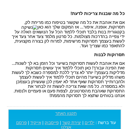
כל מה שבנות צריכות לדעת!
אם את אוהבת את כל מה שקשור בטיפוח כמו מריחת לק,
תסרוקות, אופנה, איפור... אז המקום שלך הוא כאן
בקטגורית בנות בלבד תוכלי ללמוד הכל על הנושאים האלה על
ידי צפייה בהדרכות מצולמות. כל סרטון מלמד צעד אחר צעד איך
לעשות בעצמך תסרוקות מרשימות, למרוח לק בצורה מקצועית,
להתאפר כמו שצריך ועוד.
תסרוקות לבנות
אם את אוהבת לעשות תסרוקות בשיער וכל הזמן בא לך לשנות...
זאת הפינה עבורך! כאן תוכלי ללמוד איך עושים תסרוקות
מדליקות בעצמך! יותר לא צריך ללכת למספרה כשבא לך לעשות
משהו מדליק בשיער! מהיום תוכלי ללמוד איך לעשות לעצמך
ולחברותייך תסרוקות שאף אחד לא יאמין לכן שעשיתן בעצמכן
ולא במספרה. כל מה שאת צריכה לעשות זה לבחור את
התסרוקת שאהבת מהסרטונים, לצפות פעם או פעמיים ולנסות.
אנחנו בטוחים שתצא לך תסרוקת מהממת!
תקנון האתר
עוד ברשת :
ילדים
|
יצירת קשר
|
פייסבוק
|
אייקיד
|
פרסם
אצלנו