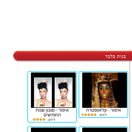
בנות בלבד
איפור - קליאופטרה
איפור - סגנון שנות
החמישים
דירוג :
דירוג :