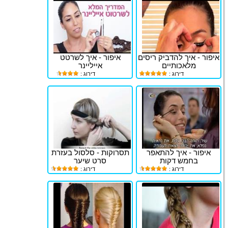
איפור - איך להדביק ריסים
איפור - איך לשרטט
מלאכותיים
אייליינר
דירוג :
דירוג :
איפור - איך להתאפר
תסרוקות - סלסול בעזרת
בחמש דקות
סרט שיער
דירוג :
דירוג :