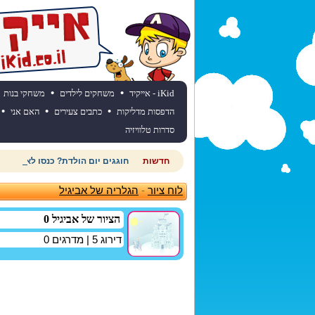
•
•
iKid - אייקיד
משחקים לילדים
משחקי בנות
•
•
•
הדפסות מדליקות
כתבים צעירים
האם אני
סדרות טלוויזיה
חדשות
חוגגים יום הולדת? כנסו לאתר יום
לוח ציור
-
הגלריה של אביגיל
הציור של אביגיל 0
דירוג
5
| מדרגים
0