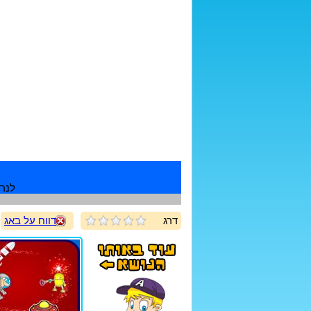
לנרש
דרג
דווח על באג