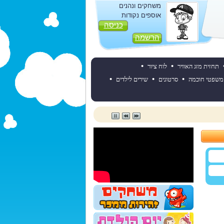
משחקים ונהנים
אוספים נקודות
כניסה
הרשמה
•
•
תחזית מזג האוויר
לוח ציור
•
•
•
משפטי חוכמה
סרטונים
שירים לילדים