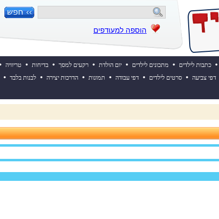
הוספה למעודפים
•
•
•
•
•
•
•
כתבות לילדים
מתכונים לילדים
יום הולדת
רקעים למסך
בדיחות
טריוויה
•
•
•
•
•
•
דפי צביעה
סרטים לילדים
דפי עבודה
תמונות
הדרכות יצירה
לבנות בלבד
 ההולדת של אייקיד! למעבר לאתר לחצו כאן