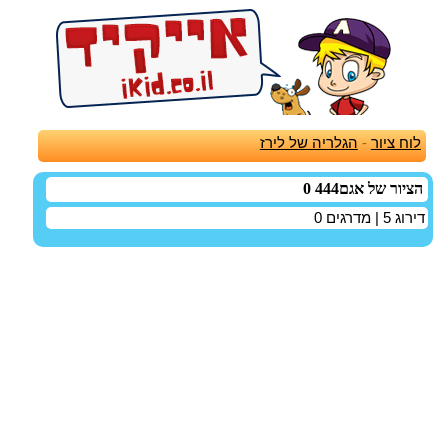
לוח ציור
-
הגלריה של לירז
הציור של אגם444 0
דירוג
5
| מדרגים
0