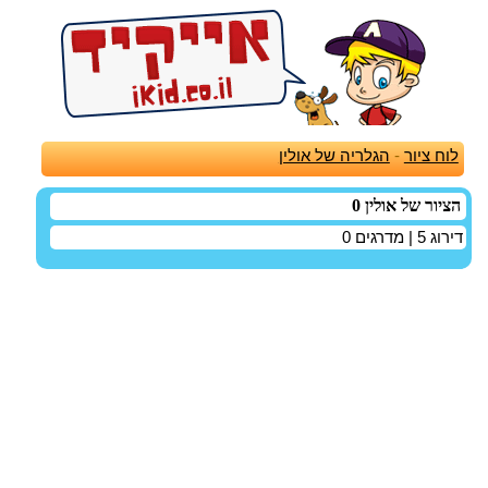
לוח ציור
-
הגלריה של אולין
הציור של אולין 0
דירוג
5
| מדרגים
0