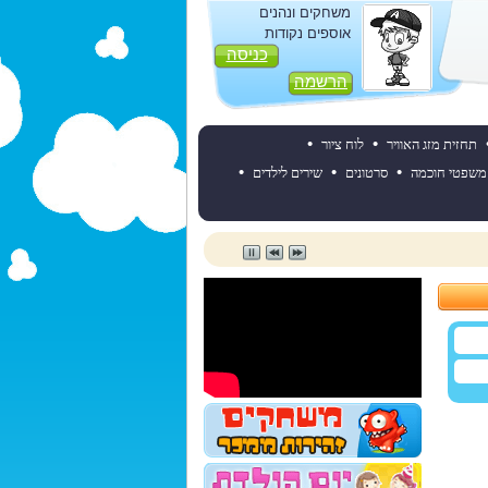
משחקים ונהנים
אוספים נקודות
כניסה
הרשמה
•
•
תחזית מזג האוויר
לוח ציור
•
•
•
משפטי חוכמה
סרטונים
שירים לילדים