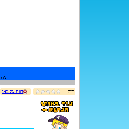
לנרש
דרג
דווח על באג