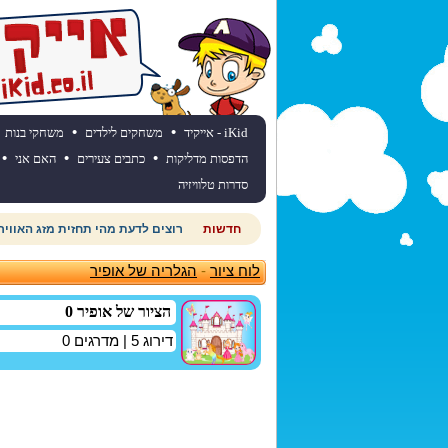
•
•
iKid - אייקיד
משחקים לילדים
משחקי בנות
•
•
•
הדפסות מדליקות
כתבים צעירים
האם אני
סדרות טלוויזיה
חדשות
רוצים לדעת מהי תחזית מזג האוויר
לוח ציור
-
הגלריה של אופיר
הציור של אופיר 0
דירוג
5
| מדרגים
0