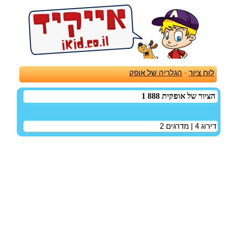
לוח ציור
-
הגלריה של אופק
הציור של אופקית 888 1
דירוג
4
| מדרגים
2