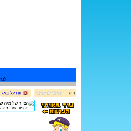
לנרש
דרג
דווח על באג
הציור של מיה שיז