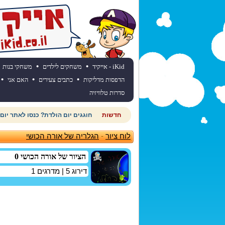
•
•
iKid - אייקיד
משחקים לילדים
משחקי בנות
•
•
•
הדפסות מדליקות
כתבים צעירים
האם אני
סדרות טלוויזיה
חדשות
חוגגים יום הולדת? כנסו לאתר יום
לוח ציור
-
הגלריה של אורה הכושי
הציור של אורה הכושי 0
דירוג
5
| מדרגים
1