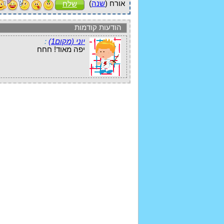
אורח (
שנה
)
שלח
הודעות קודמות
יוני (מקום1)
:
יפה מאוד! חחח