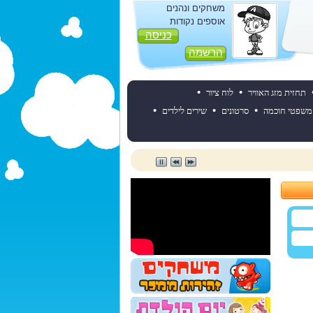
משחקים ונהנים
אוספים נקודות
כניסה
הרשמה
•
•
תחזית מזג האוויר
לוח ציור
•
•
•
משפטי חוכמה
סרטונים
שירים לילדים