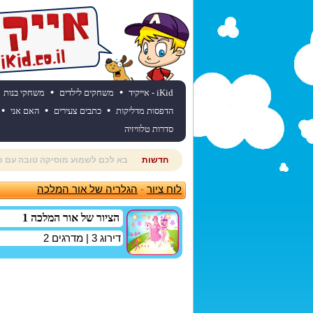
•
•
iKid - אייקיד
משחקים לילדים
משחקי בנות
•
•
•
הדפסות מדליקות
כתבים צעירים
האם אני
סדרות טלוויזיה
חדשות
רוצים לדעת מהי תחזית מזג האוויר
לוח ציור
-
הגלריה של אור המלכה
הציור של אור המלכה 1
דירוג
3
| מדרגים
2