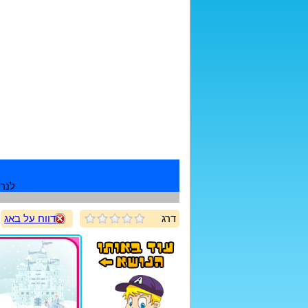
לנרש
דרג
דווח על באג