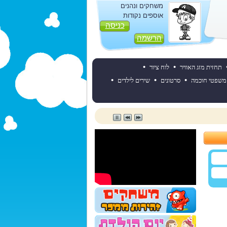
משחקים ונהנים
אוספים נקודות
כניסה
הרשמה
•
•
תחזית מזג האוויר
לוח ציור
•
•
•
משפטי חוכמה
סרטונים
שירים לילדים