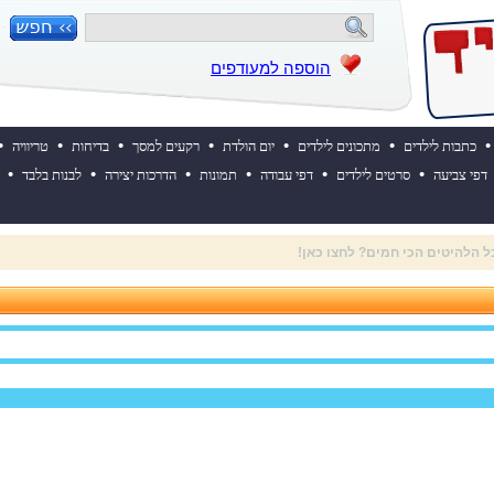
הוספה למעודפים
•
•
•
•
•
•
•
כתבות לילדים
מתכונים לילדים
יום הולדת
רקעים למסך
בדיחות
טריוויה
•
•
•
•
•
•
דפי צביעה
סרטים לילדים
דפי עבודה
תמונות
הדרכות יצירה
לבנות בלבד
 השבוע? לחצו כאן!