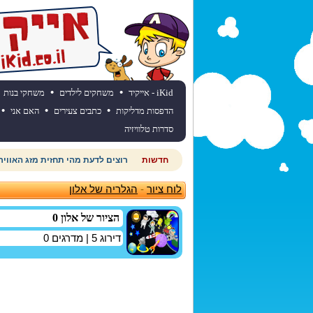
•
•
iKid - אייקיד
משחקים לילדים
משחקי בנות
•
•
•
הדפסות מדליקות
כתבים צעירים
האם אני
סדרות טלוויזיה
חדשות
רוצים לדעת מהי תחזית מזג האוויר
לוח ציור
-
הגלריה של אלון
הציור של אלון 0
דירוג
5
| מדרגים
0