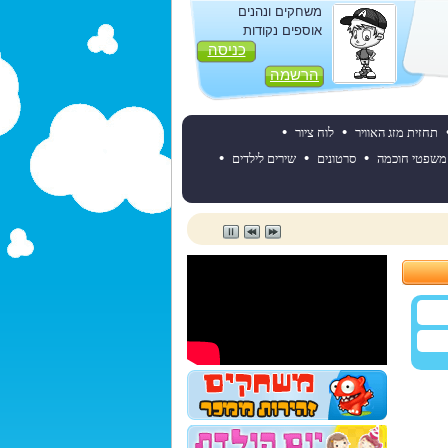
משחקים ונהנים
אוספים נקודות
כניסה
הרשמה
•
•
תחזית מזג האוויר
לוח ציור
•
•
•
משפטי חוכמה
סרטונים
שירים לילדים