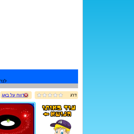
לנרש
דרג
דווח על באג