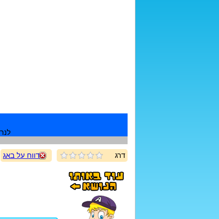
לנרש
דרג
דווח על באג