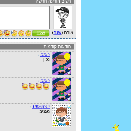
רשום הודעה חדשה
אורח (
שנה
)
שלח
הודעות קודמות
רותם
:
נכון
רותם
:
יונתן1905
:
מגניב