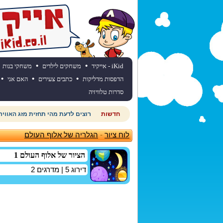
•
•
iKid - אייקיד
משחקים לילדים
משחקי בנות
•
•
•
הדפסות מדליקות
כתבים צעירים
האם אני
סדרות טלוויזיה
חדשות
רוצים לדעת מהי תחזית מזג האוויר
לוח ציור
-
הגלריה של אלוף העולם
הציור של אלוף העולם 1
דירוג
5
| מדרגים
2