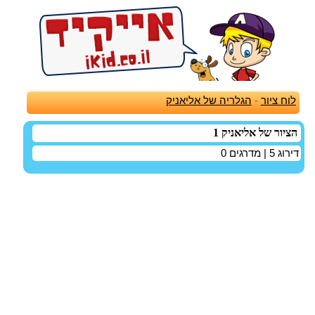
לוח ציור
-
הגלריה של אליאניק
הציור של אליאניק 1
דירוג
5
| מדרגים
0