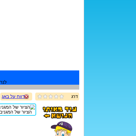
לנרש
דרג
דווח על באג
הציור של המגניבה1234