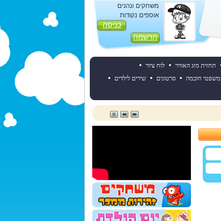
משחקים ונהנים
אוספים נקודות
כניסה
הרשמה
•
•
תחזית מזג האוויר
לוח ציור
•
•
•
משפטי חוכמה
סרטונים
שירים לילדים