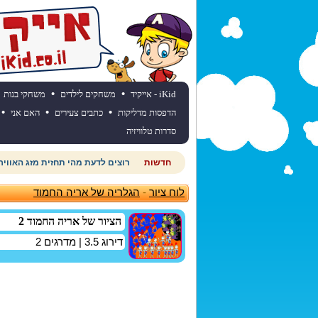
•
•
iKid - אייקיד
משחקים לילדים
משחקי בנות
•
•
•
הדפסות מדליקות
כתבים צעירים
האם אני
סדרות טלוויזיה
חדשות
רוצים לדעת מהי תחזית מזג האוויר
לוח ציור
-
הגלריה של אריה החמוד
הציור של אריה החמוד 2
דירוג
3.5
| מדרגים
2