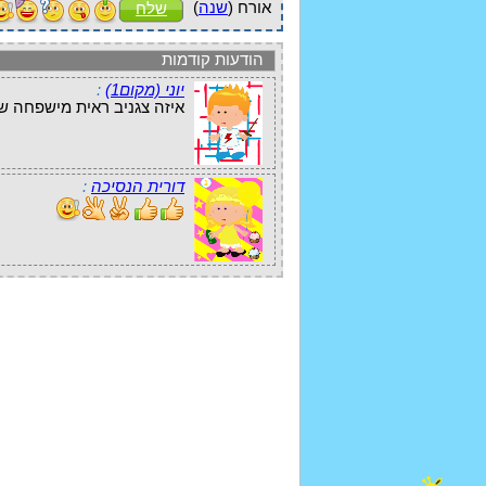
אורח (
שנה
)
שלח
הודעות קודמות
יוני (מקום1)
:
איזה צגניב ראית מישפחה שולטת? ולמי שלא 
דורית הנסיכה
: