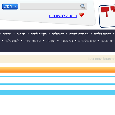
הוספה למעודפים
•
•
•
•
•
•
•
כתבות לילדים
מתכונים לילדים
יום הולדת
רקעים למסך
בדיחות
טריוויה
•
•
•
•
•
•
דפי צביעה
סרטים לילדים
דפי עבודה
תמונות
הדרכות יצירה
לבנות בלבד
 ההולדת של אייקיד! למעבר לאתר לחצו כאן