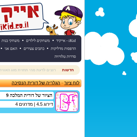
•
•
iKid - אייקיד
משחקים לילדים
משחקי בנות
•
•
•
הדפסות מדליקות
כתבים צעירים
האם אני
סדרות טלוויזיה
חדשות
חוגגים יום הולדת? כנסו לאתר יום
לוח ציור
-
הגלריה של דורית הנסיכה
הציור של דורית המלכה 9
דירוג
4.5
| מדרגים
4