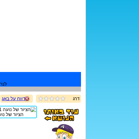
לנרש
דרג
דווח על באג
הציור של נועה