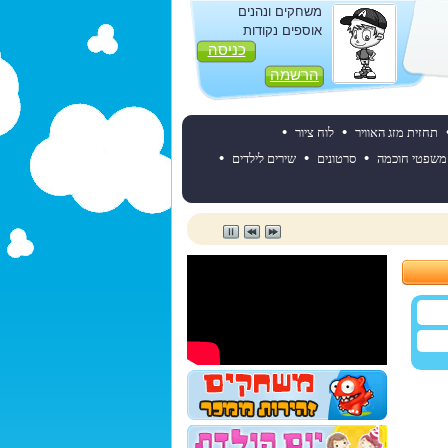
משחקים ונהנים
אוספים נקודות
כניסה
הרשמה
•
•
תחזית מזג האוויר
לוח ציור
•
•
•
משפטי חוכמה
סרטונים
שירים לילדים