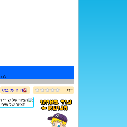
לנרש
דרג
דווח על באג
הציור של שירי ח