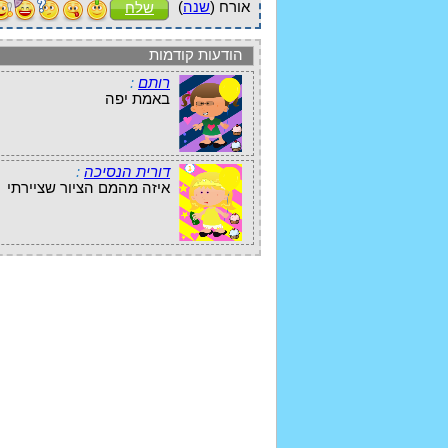
אורח (
שנה
)
שלח
הודעות קודמות
רותם
:
באמת יפה
דורית הנסיכה
:
איזה מהמם הציור שציירתי