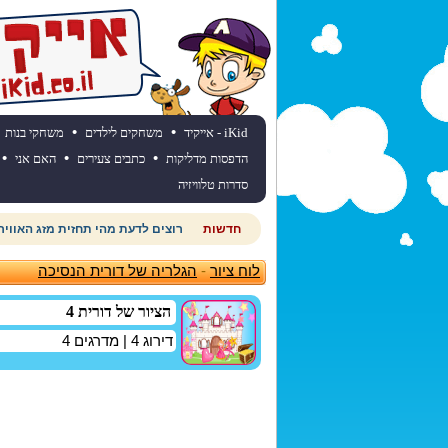
•
•
iKid - אייקיד
משחקים לילדים
משחקי בנות
•
•
•
הדפסות מדליקות
כתבים צעירים
האם אני
סדרות טלוויזיה
חדשות
רוצים לדעת מהי תחזית מזג האוויר
לוח ציור
-
הגלריה של דורית הנסיכה
הציור של דורית 4
דירוג
4
| מדרגים
4