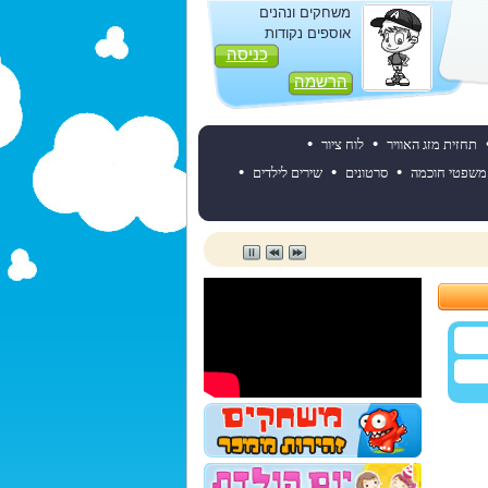
משחקים ונהנים
אוספים נקודות
כניסה
הרשמה
•
•
תחזית מזג האוויר
לוח ציור
•
•
•
משפטי חוכמה
סרטונים
שירים לילדים