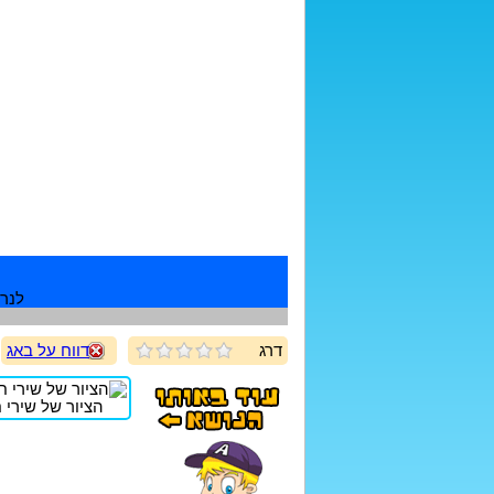
לנרש
דרג
דווח על באג
הציור של שירי חד