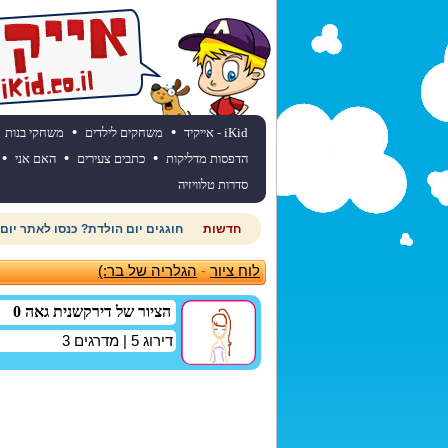
•
•
iKid - אייקיד
משחקים לילדים
משחקי בנות
•
•
•
הדפסות מדליקות
כתבים צעירים
האם אני
סדרות טלוויזיה
חדשות
חוגגים יום הולדת? כנסו לאתר יום
לוח ציור
-
הגלריה של בר:)
הציור של דירקשנית גאה 0
דירוג
5
| מדרגים
3