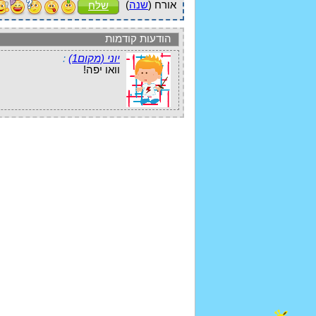
אורח (
שנה
)
שלח
הודעות קודמות
יוני (מקום1)
:
וואו יפה!