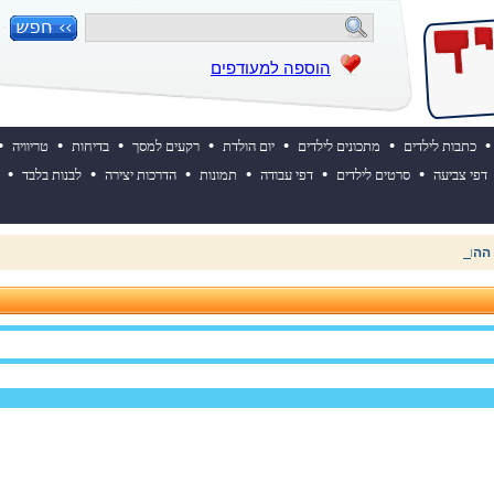
הוספה למעודפים
•
•
•
•
•
•
•
כתבות לילדים
מתכונים לילדים
יום הולדת
רקעים למסך
בדיחות
טריוויה
•
•
•
•
•
•
דפי צביעה
סרטים לילדים
דפי עבודה
תמונות
הדרכות יצירה
לבנות בלבד
 ההולדת של אייקיד! למעבר לאתר לחצו כאן