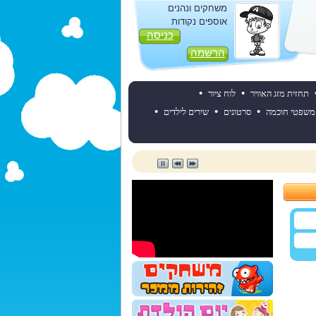
משחקים ונהנים
אוספים נקודות
כניסה
הרשמה
•
•
תחזית מזג האוויר
לוח ציור
•
•
•
משפטי חוכמה
סרטונים
שירים לילדים