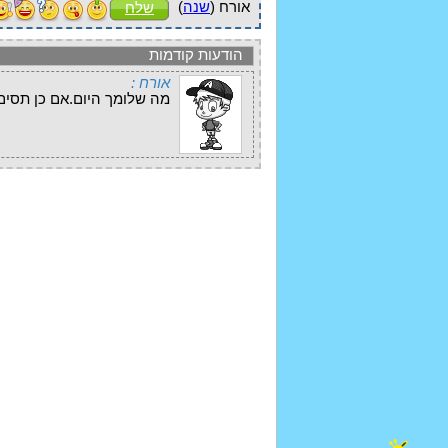
אורח (
שנה
)
שלח
הודעות קודמות
אורח :
מה שלומך היום.אם כן תסים