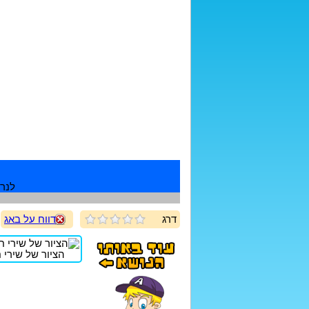
לנרש
דרג
דווח על באג
הציור של שירי חד