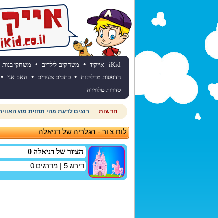
•
•
iKid - אייקיד
משחקים לילדים
משחקי בנות
•
•
•
הדפסות מדליקות
כתבים צעירים
האם אני
סדרות טלוויזיה
חדשות
רוצים לדעת מהי תחזית מזג האוויר
לוח ציור
-
הגלריה של דניאלה
הציור של דניאלה 0
דירוג
5
| מדרגים
0