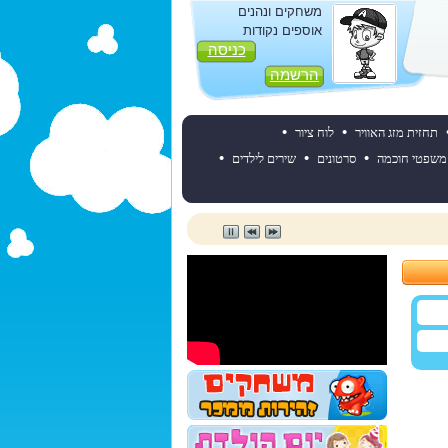
משחקים ונהנים
אוספים נקודות
כניסה
הרשמה
•
•
תחזית מזג האוויר
לוח ציור
•
•
•
משפטי חוכמה
סרטונים
שירים לילדים