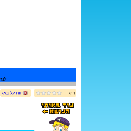
לנרש
דרג
דווח על באג