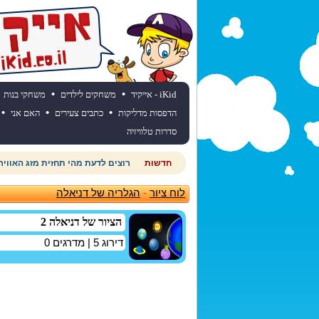
•
•
iKid - אייקיד
משחקים לילדים
משחקי בנות
•
•
•
הדפסות מדליקות
כתבים צעירים
האם אני
סדרות טלוויזיה
חדשות
רוצים לדעת מהי תחזית מזג האוויר
לוח ציור
-
הגלריה של דניאלה
הציור של דניאלה 2
דירוג
5
| מדרגים
0