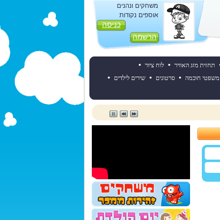
משחקים ונהנים
אוספים נקודות
כניסה
הרשמה
•
•
תחזית מזג האוויר
לוח ציור
•
•
•
משפטי חוכמה
סרטונים
שירים לילדים