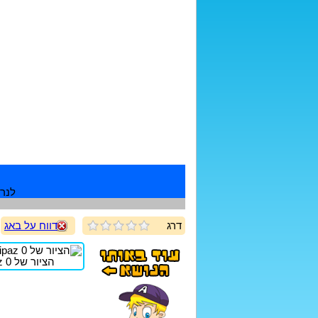
לנרש
דרג
דווח על באג
הציור של lipaz 0