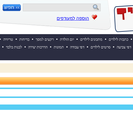
הוספה למעודפים
•
•
•
•
•
•
•
כתבות לילדים
מתכונים לילדים
יום הולדת
רקעים למסך
בדיחות
טריוויה
•
•
•
•
•
•
דפי צביעה
סרטים לילדים
דפי עבודה
תמונות
הדרכות יצירה
לבנות בלבד
 השבוע? לחצו כאן!