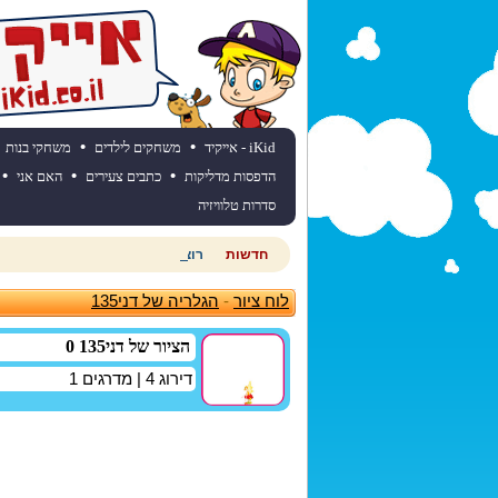
•
•
iKid - אייקיד
משחקים לילדים
משחקי בנות
•
•
•
הדפסות מדליקות
כתבים צעירים
האם אני
סדרות טלוויזיה
חדשות
רוצים לדעת מהי תחזית מזג האוויר
לוח ציור
-
הגלריה של דני135
הציור של דני135 0
דירוג
4
| מדרגים
1