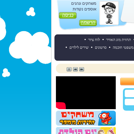
משחקים ונהנים
אוספים נקודות
כניסה
הרשמה
•
•
תחזית מזג האוויר
לוח ציור
•
•
•
משפטי חוכמה
סרטונים
שירים לילדים