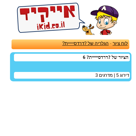
לוח ציור
-
הגלריה של ?דרדסייייית?
הציור של ?דרדסייייית? 6
דירוג
5
| מדרגים
3