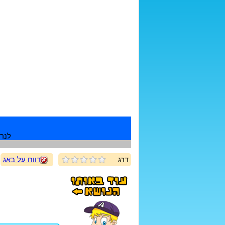
לנרש
דרג
דווח על באג