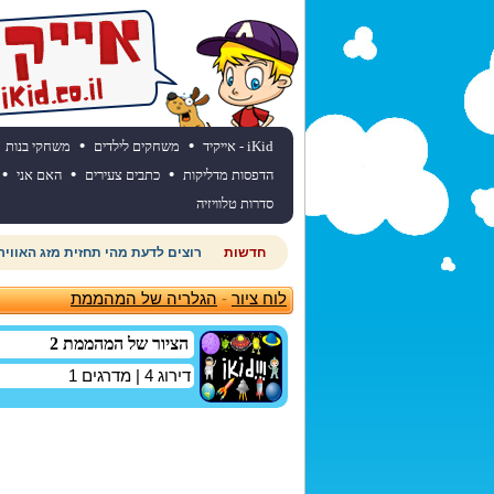
•
•
iKid - אייקיד
משחקים לילדים
משחקי בנות
•
•
•
הדפסות מדליקות
כתבים צעירים
האם אני
סדרות טלוויזיה
חדשות
רוצים לדעת מהי תחזית מזג האוויר
לוח ציור
-
הגלריה של המהממת
הציור של המהממת 2
דירוג
4
| מדרגים
1