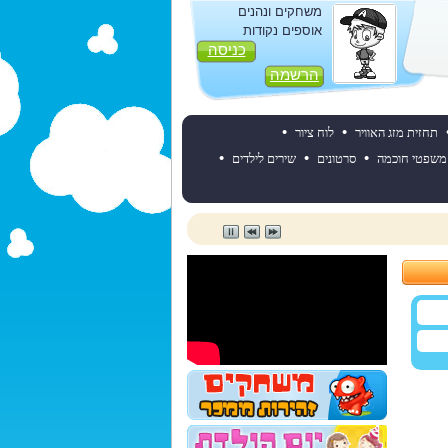
משחקים ונהנים
אוספים נקודות
כניסה
הרשמה
•
•
תחזית מזג האוויר
לוח ציור
•
•
•
משפטי חוכמה
סרטונים
שירים לילדים