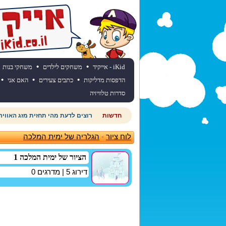
•
•
iKid - אייקיד
משחקים לילדים
משחקי בנות
•
•
•
הדפסות מדליקות
כתבים צעירים
האם אני
סדרות טלוויזיה
חדשות
רוצים לדעת מהי תחזית מזג האוויר
לוח ציור
-
הגלריה של ימית המלכה
הציור של ימית המלכה 1
דירוג
5
| מדרגים
0