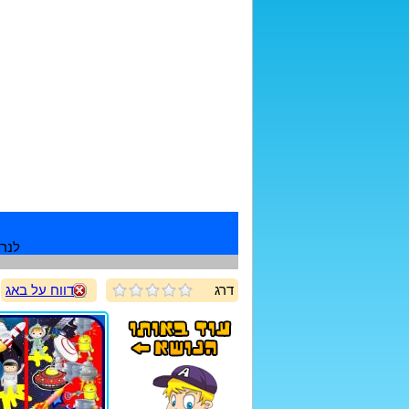
לנרש
דרג
דווח על באג