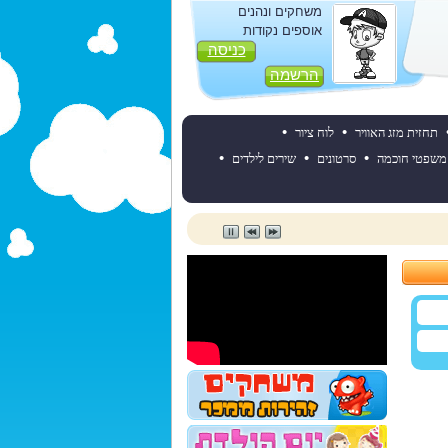
משחקים ונהנים
אוספים נקודות
כניסה
הרשמה
•
•
תחזית מזג האוויר
לוח ציור
•
•
•
משפטי חוכמה
סרטונים
שירים לילדים