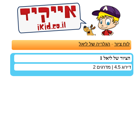
לוח ציור
-
הגלריה של ליאל
הציור של ליאל 1
דירוג
4.5
| מדרגים
2