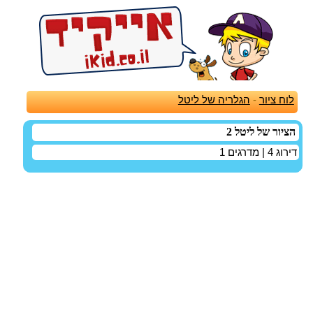
לוח ציור
-
הגלריה של ליטל
הציור של ליטל 2
דירוג
4
| מדרגים
1