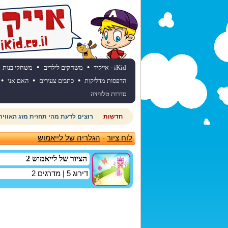
•
•
iKid - אייקיד
משחקים לילדים
משחקי בנות
•
•
•
הדפסות מדליקות
כתבים צעירים
האם אני
סדרות טלוויזיה
חדשות
רוצים לדעת מהי תחזית מזג האוויר
לוח ציור
-
הגלריה של לייאמוש
הציור של לייאמוש 2
דירוג
5
| מדרגים
2