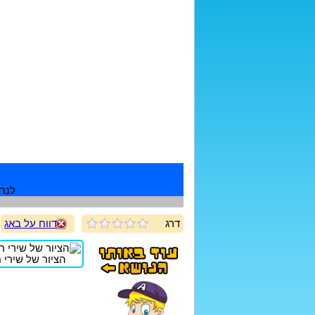
לנרש
דרג
דווח על באג
הציור של שירי חד