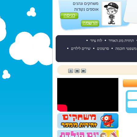
משחקים ונהנים
אוספים נקודות
כניסה
הרשמה
•
•
תחזית מזג האוויר
לוח ציור
•
•
•
משפטי חוכמה
סרטונים
שירים לילדים