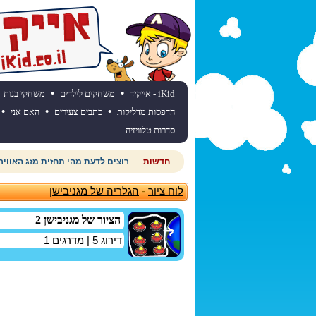
•
•
iKid - אייקיד
משחקים לילדים
משחקי בנות
•
•
•
הדפסות מדליקות
כתבים צעירים
האם אני
סדרות טלוויזיה
חדשות
רוצים לדעת מהי תחזית מזג האוויר
לוח ציור
-
הגלריה של מגניבישן
הציור של מגניבישן 2
דירוג
5
| מדרגים
1