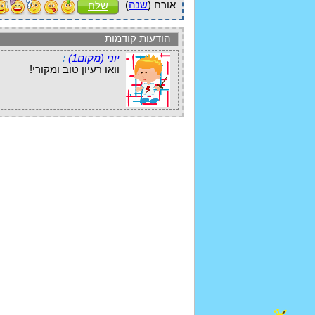
אורח (
שנה
)
שלח
הודעות קודמות
יוני (מקום1)
:
וואו רעיון טוב ומקורי!