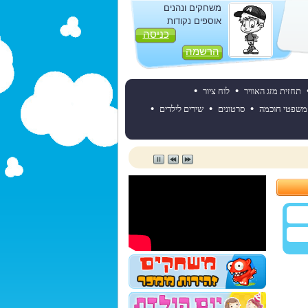
משחקים ונהנים
אוספים נקודות
כניסה
הרשמה
•
•
תחזית מזג האוויר
לוח ציור
•
•
•
משפטי חוכמה
סרטונים
שירים לילדים