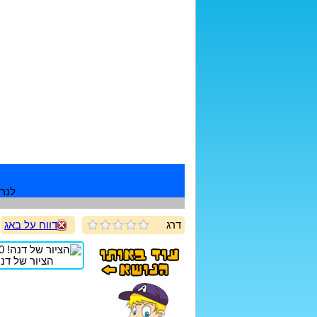
לנרש
דרג
דווח על באג
הציור של דנה!