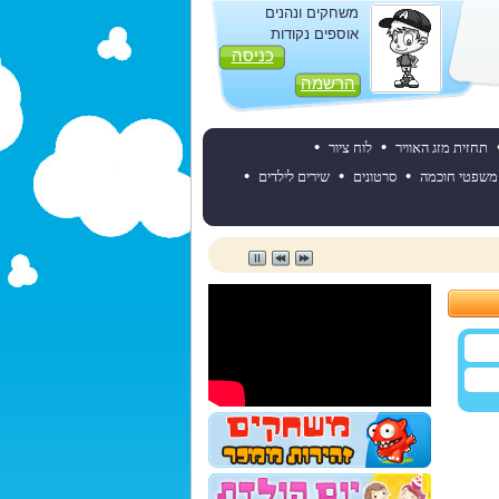
משחקים ונהנים
אוספים נקודות
כניסה
הרשמה
•
•
תחזית מזג האוויר
לוח ציור
•
•
•
משפטי חוכמה
סרטונים
שירים לילדים