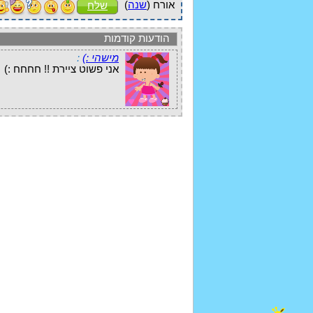
אורח (
שנה
)
שלח
הודעות קודמות
מישהי :)
:
אני פשוט ציירת !! חחחח :)