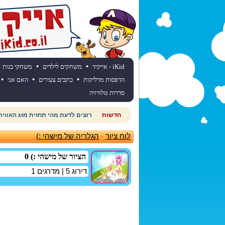
•
•
iKid - אייקיד
משחקים לילדים
משחקי בנות
•
•
•
הדפסות מדליקות
כתבים צעירים
האם אני
סדרות טלוויזיה
חדשות
רוצים לדעת מהי תחזית מזג האוויר
לוח ציור
-
הגלריה של מישהי :)
הציור של מישהי :) 0
דירוג
5
| מדרגים
1