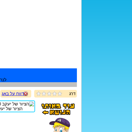
לנרש
דרג
דווח על באג
הציור של יעקב