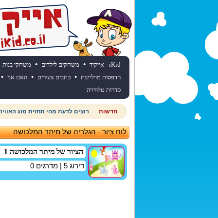
•
•
iKid - אייקיד
משחקים לילדים
משחקי בנות
•
•
•
הדפסות מדליקות
כתבים צעירים
האם אני
סדרות טלוויזיה
חדשות
רוצים לדעת מהי תחזית מזג האוויר
לוח ציור
-
הגלריה של מיתר המלכושה
הציור של מיתר המלכושה 1
דירוג
5
| מדרגים
0