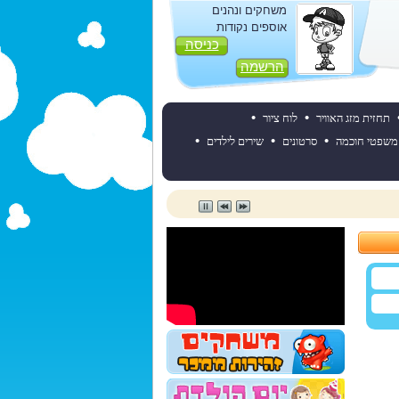
משחקים ונהנים
אוספים נקודות
כניסה
הרשמה
•
•
תחזית מזג האוויר
לוח ציור
•
•
•
משפטי חוכמה
סרטונים
שירים לילדים