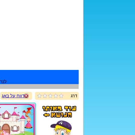
לנרש
דרג
דווח על באג