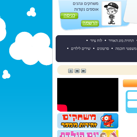
משחקים ונהנים
אוספים נקודות
כניסה
הרשמה
•
•
תחזית מזג האוויר
לוח ציור
•
•
•
משפטי חוכמה
סרטונים
שירים לילדים