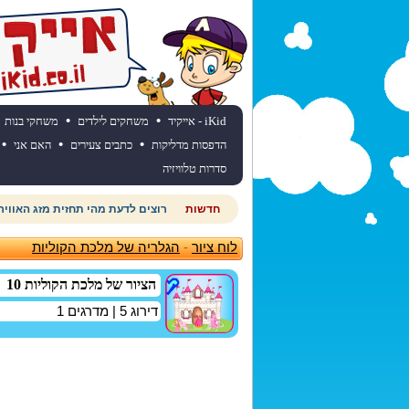
•
•
iKid - אייקיד
משחקים לילדים
משחקי בנות
•
•
•
הדפסות מדליקות
כתבים צעירים
האם אני
סדרות טלוויזיה
חדשות
רוצים לדעת מהי תחזית מזג האוויר
לוח ציור
-
הגלריה של מלכת הקוליות
הציור של מלכת הקוליות 10
דירוג
5
| מדרגים
1