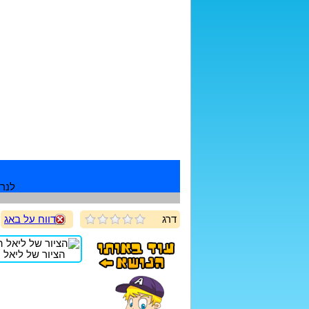
לנרש
דרג
דווח על באג
הציור של ליאל ה