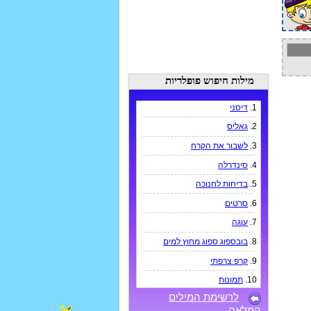
מילות חיפוש פופלריות
1.
דיסני
2.
גאליס
3.
לשבור את הקרח
4.
סינדרלה
5.
בדיחות לחנוכה
6.
סרטים
7.
עוגה
8.
בובספוג ספוג מחוץ למים
9.
קרפ צרפתי
10.
תמונות
לרשימת המילים
המלאה