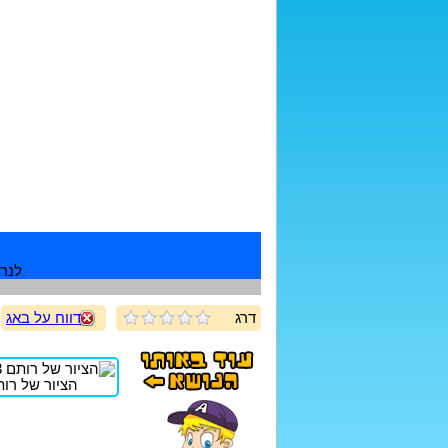
לנרש
דרג
דווח על באג
הציור של רות