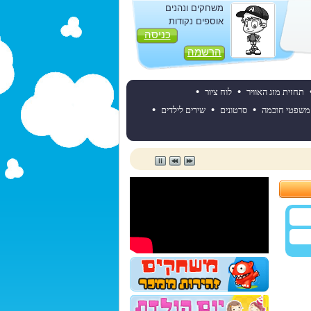
משחקים ונהנים
אוספים נקודות
כניסה
הרשמה
•
•
תחזית מזג האוויר
לוח ציור
•
•
•
משפטי חוכמה
סרטונים
שירים לילדים