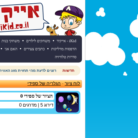
•
•
iKid - אייקיד
משחקים לילדים
משחקי בנות
•
•
•
הדפסות מדליקות
כתבים צעירים
האם אני
סדרות טלוויזיה
חדשות
רוצים לדעת מהי תחזית מזג האוויר
לוח ציור
-
הגלריה של ספידי
הציור של ספידי 0
דירוג
5
| מדרגים
0