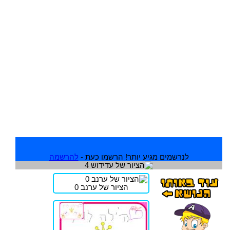
לנרשמים מגיע יותר! הרשמו כעת -
להרשמה
הציור של ערנב 0