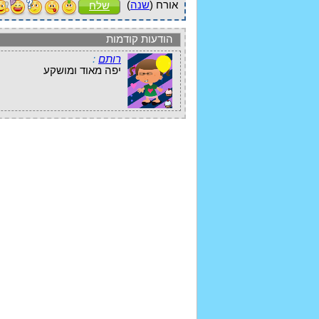
אורח (
שנה
)
שלח
הודעות קודמות
רותם
:
יפה מאוד ומושקע