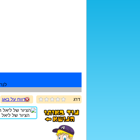
לנרש
דרג
דווח על באג
הציור של ליאל ה