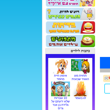
כתבות לילדים
תחזית מזג
אימוץ חיית
האוויר שבועית
מחמד
לג בעומר
10 עובדות
שלא ידעתם על
גלידת בן אנד
גריס