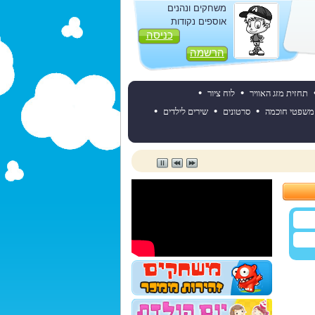
משחקים ונהנים
אוספים נקודות
כניסה
הרשמה
•
•
תחזית מזג האוויר
לוח ציור
•
•
•
משפטי חוכמה
סרטונים
שירים לילדים