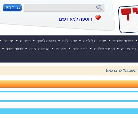
הוספה למעודפים
•
•
•
•
•
•
•
כתבות לילדים
מתכונים לילדים
יום הולדת
רקעים למסך
בדיחות
טריוויה
•
•
•
•
•
•
דפי צביעה
סרטים לילדים
דפי עבודה
תמונות
הדרכות יצירה
לבנות בלבד
 ההולדת של אייקיד! למעבר לאתר לחצו כאן