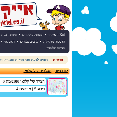
•
•
iKid - אייקיד
משחקים לילדים
משחקי בנות
•
•
•
הדפסות מדליקות
כתבים צעירים
האם אני
סדרות טלוויזיה
חדשות
חוגגים יום הולדת? כנסו לאתר יום
לוח ציור
-
הגלריה של קלואי
הציור של קלואי 100ממת 0
דירוג
5
| מדרגים
4