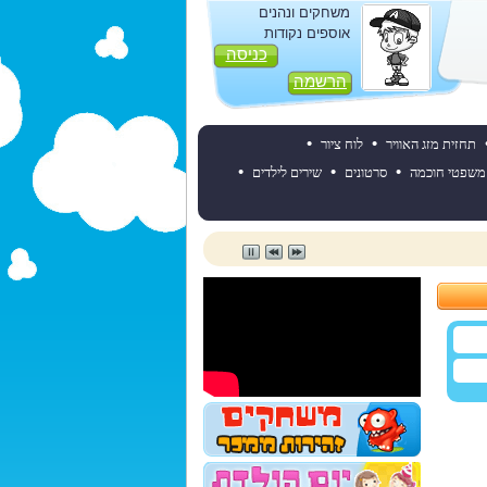
משחקים ונהנים
אוספים נקודות
כניסה
הרשמה
•
•
תחזית מזג האוויר
לוח ציור
•
•
•
משפטי חוכמה
סרטונים
שירים לילדים