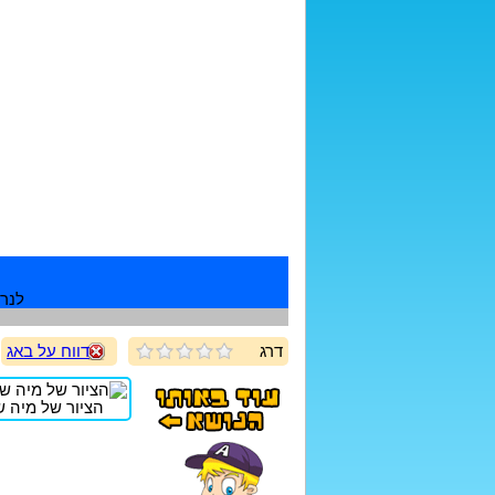
לנרש
דרג
דווח על באג
הציור של מיה שיז