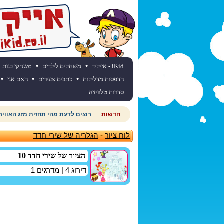
•
•
iKid - אייקיד
משחקים לילדים
משחקי בנות
•
•
•
הדפסות מדליקות
כתבים צעירים
האם אני
סדרות טלוויזיה
חדשות
רוצים לדעת מהי תחזית מזג האוויר
לוח ציור
-
הגלריה של שירי חדד
הציור של שירי חדד 10
דירוג
4
| מדרגים
1