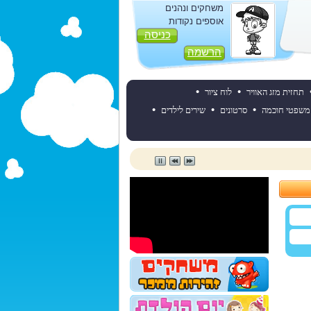
משחקים ונהנים
אוספים נקודות
כניסה
הרשמה
•
•
תחזית מזג האוויר
לוח ציור
•
•
•
משפטי חוכמה
סרטונים
שירים לילדים