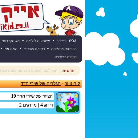
•
•
iKid - אייקיד
משחקים לילדים
משחקי בנות
•
•
•
הדפסות מדליקות
כתבים צעירים
האם אני
סדרות טלוויזיה
חדשות
רוצים לדעת מהי תחזית מזג האוויר
לוח ציור
-
הגלריה של שירי חדד
הציור של שירי חדד 19
דירוג
4
| מדרגים
2