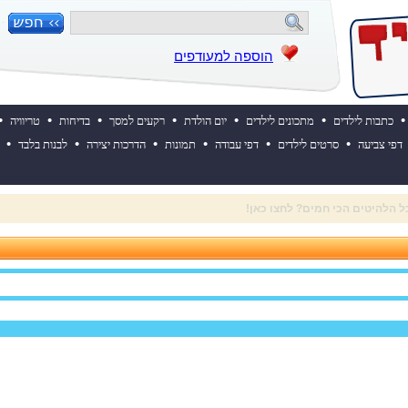
הוספה למעודפים
•
•
•
•
•
•
•
כתבות לילדים
מתכונים לילדים
יום הולדת
רקעים למסך
בדיחות
טריוויה
•
•
•
•
•
•
דפי צביעה
סרטים לילדים
דפי עבודה
תמונות
הדרכות יצירה
לבנות בלבד
 השבוע? לחצו כאן!