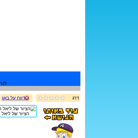
לנרש
דרג
דווח על באג
הציור של ליאל ה