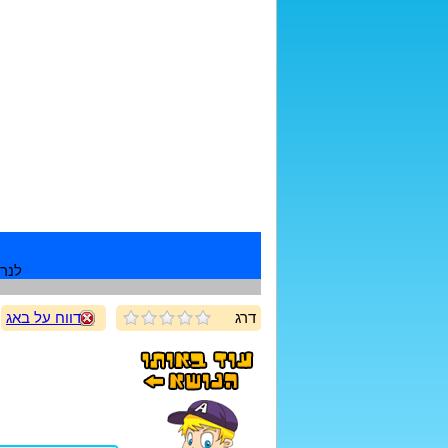
לנרש
דרג
דווח על באג