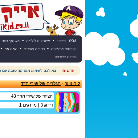
•
•
iKid - אייקיד
משחקים לילדים
משחקי בנות
•
•
•
הדפסות מדליקות
כתבים צעירים
האם אני
סדרות טלוויזיה
חדשות
רוצים לדעת מהי תחזית מזג האוויר
לוח ציור
-
הגלריה של שירי חדד
הציור של שירי חדד 43
דירוג
3
| מדרגים
1