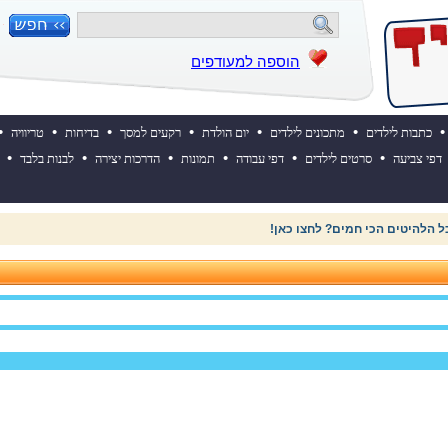
הוספה למעודפים
•
•
•
•
•
•
•
כתבות לילדים
מתכונים לילדים
יום הולדת
רקעים למסך
בדיחות
טריוויה
•
•
•
•
•
•
דפי צביעה
סרטים לילדים
דפי עבודה
תמונות
הדרכות יצירה
לבנות בלבד
 השבוע? לחצו כאן!