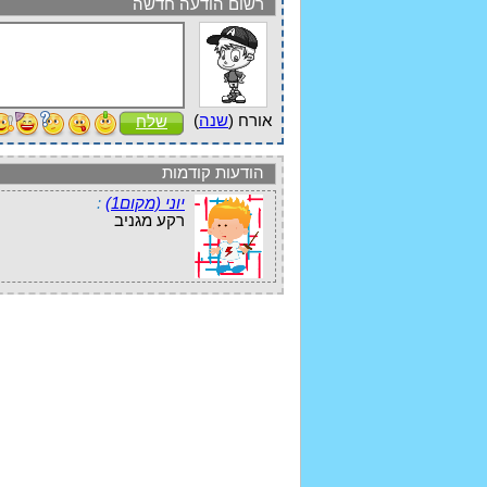
רשום הודעה חדשה
אורח (
שנה
)
שלח
הודעות קודמות
יוני (מקום1)
:
רקע מגניב