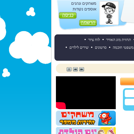
משחקים ונהנים
אוספים נקודות
כניסה
הרשמה
•
•
תחזית מזג האוויר
לוח ציור
•
•
•
משפטי חוכמה
סרטונים
שירים לילדים